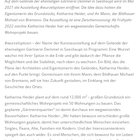
Auf dem Gelände der ehemaligen Gärtnerei Demmel in Seeshaupt wird im Mai
2021 die Ausstellung #wurzelspitzen eröffnet. Die Idee dazu hatten die
Eigentümerin des Grundstücks, Katharina Heider, und ihr Mann, der Bildhauer
Michael von Brentano. Die Ausstellung ist eine Zwischennutzung: Ab Frühjahr
2022 möchte Katharina Heider hier ein wegweisendes Gemeinschafts-
Wohnprojekt bauen.
#wurzelspitzen – der Name der Kunstausstellung auf dem Gelände der
ehemaligen Gärtnerei Demmel in Seeshaupt ist Programm: Eine Wurzel
wächst mit ihrer Spitze in die Erde und gibt dadurch der Pflanze die
Möglichkeit und die Stabilität, nach oben zu wachsen. Ein Bild, das die
Pläne der Architektin und Eigentümerin des Geländes, Katharina Heider,
auf den Punkt bringt. Gemeinsam mit ihrem Mann, dem Bildhauer Michael
von Brentano, will sie hier Zukunft gestalten, im Einklang mit der
Geschichte des Ortes.
2
Katharina Heider plant auf dem rund 12.000 m
– großen Grundstück ein
gemeinschaftliches Wohnprojekt mit 50 Wohnungen zu bauen. Das
geplante „Gärtnereiquartier“ ist damit durchaus ein wegweisendes
Bauvorhaben. Katharina Heider: „Wir haben bewusst verschieden große
Wohnungen geplant, damit hier unterschiedlichste Menschen einziehen.
Singles, Paare, Alte, Familien mit Kindern. Und der Interessentenkreis
spiegelt das auch wider. Es sind Menschen, die sich bewusst für ein Leben