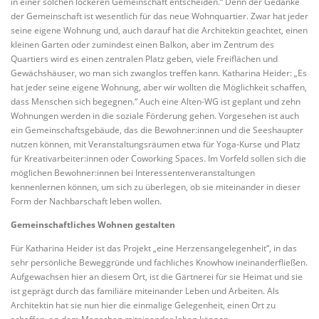
in einer solchen lockeren Gemeinschaft entscheiden.“ Denn der Gedanke
der Gemeinschaft ist wesentlich für das neue Wohnquartier. Zwar hat jeder
seine eigene Wohnung und, auch darauf hat die Architektin geachtet, einen
kleinen Garten oder zumindest einen Balkon, aber im Zentrum des
Quartiers wird es einen zentralen Platz geben, viele Freiflächen und
Gewächshäuser, wo man sich zwanglos treffen kann. Katharina Heider: „Es
hat jeder seine eigene Wohnung, aber wir wollten die Möglichkeit schaffen,
dass Menschen sich begegnen.“ Auch eine Alten-WG ist geplant und zehn
Wohnungen werden in die soziale Förderung gehen. Vorgesehen ist auch
ein Gemeinschaftsgebäude, das die Bewohner:innen und die Seeshaupter
nutzen können, mit Veranstaltungsräumen etwa für Yoga-Kurse und Platz
für Kreativarbeiter:innen oder Coworking Spaces. Im Vorfeld sollen sich die
möglichen Bewohner:innen bei Interessentenveranstaltungen
kennenlernen können, um sich zu überlegen, ob sie miteinander in dieser
Form der Nachbarschaft leben wollen.
Gemeinschaftliches Wohnen gestalten
Für Katharina Heider ist das Projekt „eine Herzensangelegenheit“, in das
sehr persönliche Beweggründe und fachliches Knowhow ineinanderfließen.
Aufgewachsen hier an diesem Ort, ist die Gärtnerei für sie Heimat und sie
ist geprägt durch das familiäre miteinander Leben und Arbeiten. Als
Architektin hat sie nun hier die einmalige Gelegenheit, einen Ort zu