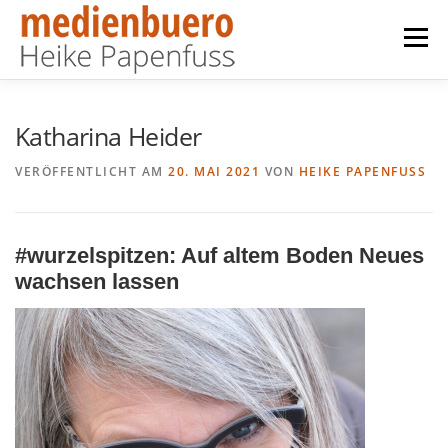
Zum
Inhalt
Menü
springen
BÜCHER
TEXT
ÜBER MICH
KONTAKT
Katharina Heider
VERÖFFENTLICHT AM
20. MAI 2021
VON
HEIKE PAPENFUSS
IMPRESSUM
DATENSCHUTZ
#wurzelspitzen: Auf altem Boden Neues
wachsen lasse
n