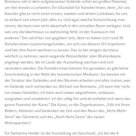
Brentano sah in dem aufgelassenen Gelände sofort ein großes Potential,
um hier kreativ zu arbeiten. Ein Glücksfall für Künstler:innen, denn „für uns
Künstler gibt es nicht einen ersten, zweiten und dritten Lockdown, für uns
ist einfach seit einem Jahr alles zu. Und egal, welche Kunstrichtung man
nimmt, die kann man nicht dauerhaft in den virtuellen Raum verlegen. Und
was uns darüberhinaus so wahnsinnig fehlt, ist der Austausch mit
anderen.“ Der wird hier nun gegeben sein, denn es haben sich rund 30
Künstler:innen zusammengefunden, um sich von diesem Ort inspirieren
und hier ihre Kunst wachsen zu lassen. Das ist bei einigen durchaus
wörtlich zu nehmen, wenn wogende Weizenfelder oder Blumenbeete
angelegt werden, die im Laufe der Ausstellung wachsen und sich
verändern werden. Die Künstler:innen können frei gestalten, es gibt keine
Einschränkung in der Wahl des künstlerischen Mediums. Sie können mit
der Struktur des Geländes und den Räumen arbeiten und alles nutzen, was
im Gelände noch vorhanden ist. Michael von Brentano: „Ich kann hier nicht
nur etwas hinstellen, ich kann auch etwas wegnehmen, umbauen,
ausgraben und umwidmen. Ich bin völlig frei und da entfaltet sich dann das
ganze Potential der Kunst.“ Die Kunst, so die Organisatoren, „füllt mit ihren
Bildern, Aktionen und Gedanken die Zeit und den Raum des „Nicht-Mehr-
Seins“ der Gärtnerei und des „Noch-Nicht-Seins“ des neuen
Wohnquartiers“.
Für Katharina Heider ist die Ausstellung ein Geschenk: „Ich bin die 4.