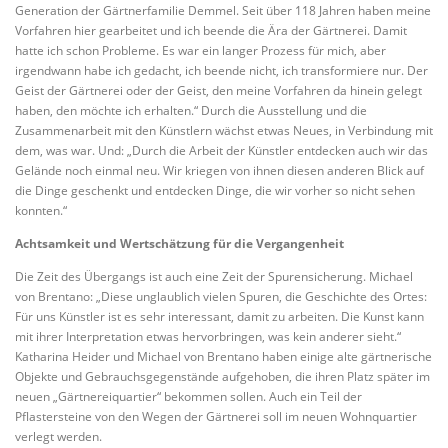
Generation der Gärtnerfamilie Demmel. Seit über 118 Jahren haben meine
Vorfahren hier gearbeitet und ich beende die Ära der Gärtnerei. Damit
hatte ich schon Probleme. Es war ein langer Prozess für mich, aber
irgendwann habe ich gedacht, ich beende nicht, ich transformiere nur. Der
Geist der Gärtnerei oder der Geist, den meine Vorfahren da hinein gelegt
haben, den möchte ich erhalten.“ Durch die Ausstellung und die
Zusammenarbeit mit den Künstlern wächst etwas Neues, in Verbindung mit
dem, was war. Und: „Durch die Arbeit der Künstler entdecken auch wir das
Gelände noch einmal neu. Wir kriegen von ihnen diesen anderen Blick auf
die Dinge geschenkt und entdecken Dinge, die wir vorher so nicht sehen
konnten.“
Achtsamkeit und Wertschätzung für die Vergangenheit
Die Zeit des Übergangs ist auch eine Zeit der Spurensicherung. Michael
von Brentano: „Diese unglaublich vielen Spuren, die Geschichte des Ortes:
Für uns Künstler ist es sehr interessant, damit zu arbeiten. Die Kunst kann
mit ihrer Interpretation etwas hervorbringen, was kein anderer sieht.“
Katharina Heider und Michael von Brentano haben einige alte gärtnerische
Objekte und Gebrauchsgegenstände aufgehoben, die ihren Platz später im
neuen „Gärtnereiquartier“ bekommen sollen. Auch ein Teil der
Pflastersteine von den Wegen der Gärtnerei soll im neuen Wohnquartier
verlegt werden.